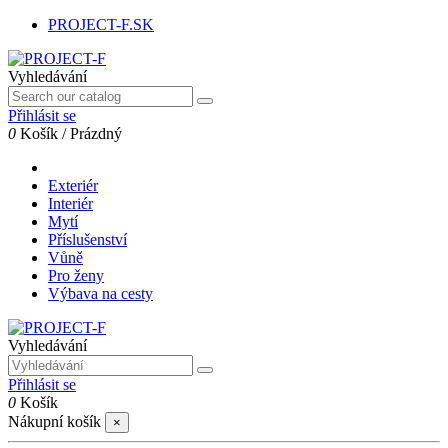
PROJECT-F.SK
Vyhledávání
Přihlásit se
0
Košík
/
Prázdný
Exteriér
Interiér
Mytí
Příslušenství
Vůně
Pro ženy
Výbava na cesty
Vyhledávání
Přihlásit se
0
Košík
Nákupní košík
×