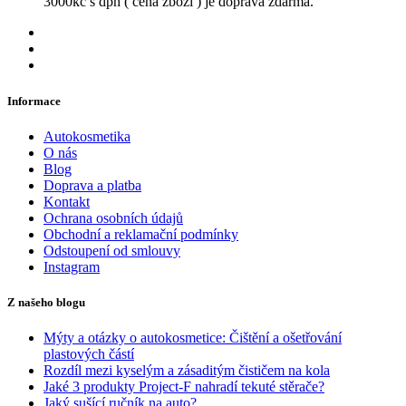
3000kč s dph ( cena zboží ) je doprava zdarma.
Informace
Autokosmetika
O nás
Blog
Doprava a platba
Kontakt
Ochrana osobních údajů
Obchodní a reklamační podmínky
Odstoupení od smlouvy
Instagram
Z našeho blogu
Mýty a otázky o autokosmetice: Čištění a ošetřování
plastových částí
Rozdíl mezi kyselým a zásaditým čističem na kola
Jaké 3 produkty Project-F nahradí tekuté stěrače?
Jaký sušící ručník na auto?