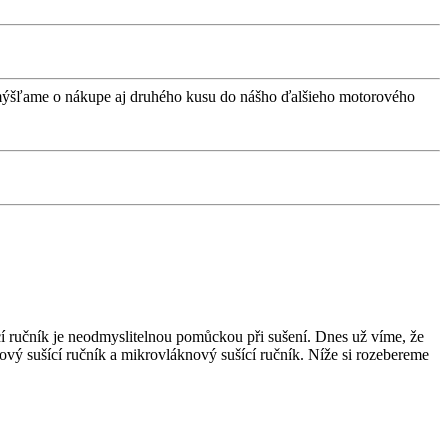
mýšľame o nákupe aj druhého kusu do nášho ďalšieho motorového
ící ručník je neodmyslitelnou pomůckou při sušení. Dnes už víme, že
ový sušící ručník a mikrovláknový sušící ručník. Níže si rozebereme