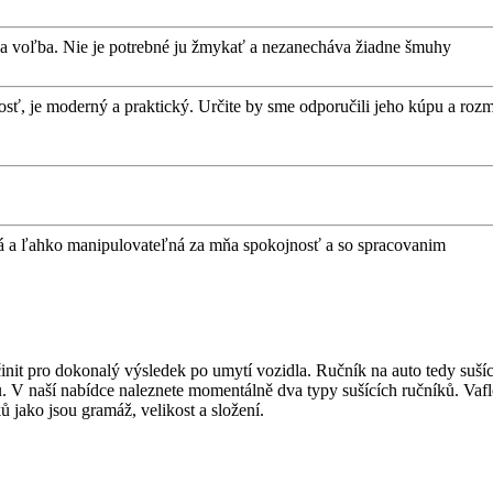
vna voľba. Nie je potrebné ju žmykať a nezanecháva žiadne šmuhy
, je moderný a praktický. Určite by sme odporučili jeho kúpu a roz
žká a ľahko manipulovateľná za mňa spokojnosť a so spracovanim
učinit pro dokonalý výsledek po umytí vozidla. Ručník na auto tedy suš
. V naší nabídce naleznete momentálně dva typy sušících ručníků. Vafl
ů jako jsou gramáž, velikost a složení.