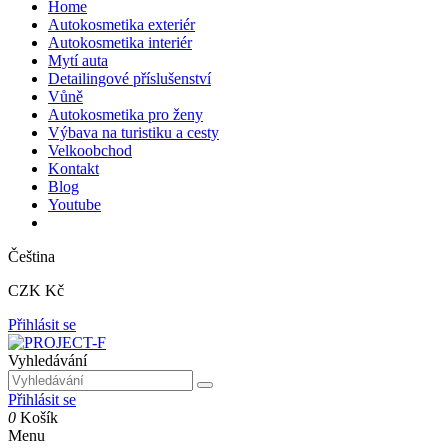
Home
Autokosmetika exteriér
Autokosmetika interiér
Mytí auta
Detailingové příslušenství
Vůně
Autokosmetika pro ženy
Výbava na turistiku a cesty
Velkoobchod
Kontakt
Blog
Youtube
Čeština
CZK Kč
Přihlásit se
Vyhledávání
Přihlásit se
0
Košík
Menu