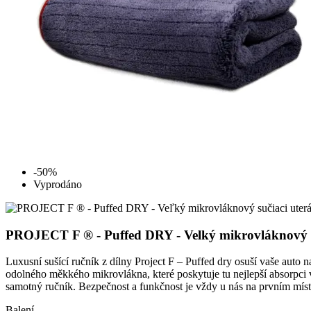
-50%
Vyprodáno
PROJECT F ® - Puffed DRY - Velký mikrovláknový su
Luxusní sušící ručník z dílny Project F – Puffed dry osuší vaše auto
odolného měkkého mikrovlákna, které poskytuje tu nejlepší absorpci v
samotný ručník. Bezpečnost a funkčnost je vždy u nás na prvním místě!
Balení