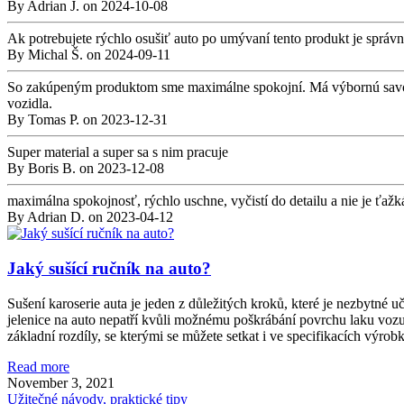
By
Adrian J.
on
2024-10-08
Ak potrebujete rýchlo osušiť auto po umývaní tento produkt je sprá
By
Michal Š.
on
2024-09-11
So zakúpeným produktom sme maximálne spokojní. Má výbornú savosť
vozidla.
By
Tomas P.
on
2023-12-31
Super material a super sa s nim pracuje
By
Boris B.
on
2023-12-08
maximálna spokojnosť, rýchlo uschne, vyčistí do detailu a nie je ťa
By
Adrian D.
on
2023-04-12
Jaký sušící ručník na auto?
Sušení karoserie auta je jeden z důležitých kroků, které je nezbytné 
jelenice na auto nepatří kvůli možnému poškrábání povrchu laku vozu
základní rozdíly, se kterými se můžete setkat i ve specifikacích výrobk
Read more
November 3, 2021
Užitečné návody, praktické tipy