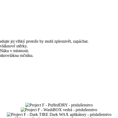
adujte jej vlhký protože by mohl zplesnivět, zapáchat.
vláknové utěrky.
ěšáku v místnosti.
mikrovlákna ručníku.