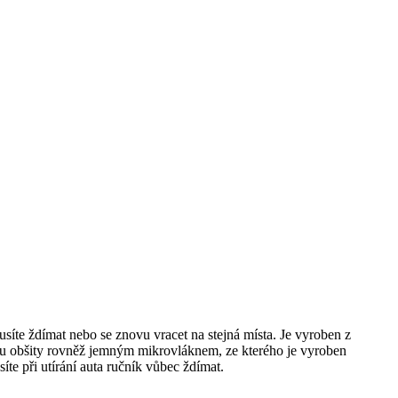
síte ždímat nebo se znovu vracet na stejná místa. Je vyroben z
níku obšity rovněž jemným mikrovláknem, ze kterého je vyroben
te při utírání auta ručník vůbec ždímat.