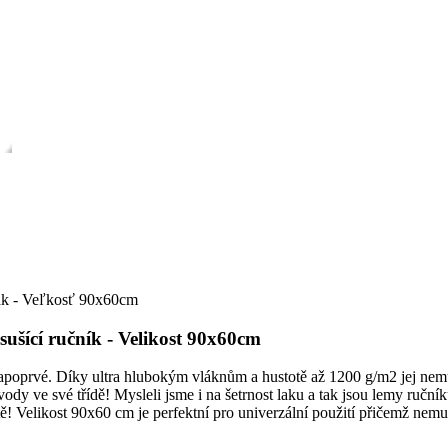
šící ručník - Velikost 90x60cm
 napoprvé. Díky ultra hlubokým vláknům a hustotě až 1200 g/m2 jej nemu
ody ve své třídě! Mysleli jsme i na šetrnost laku a tak jsou lemy ruč
 Velikost 90x60 cm je perfektní pro univerzální použití přičemž nemusí