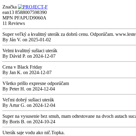
Značka
ean13
8588007598390
MPN
PFAPUD9060A
11 Reviews
Super veľký a kvalitný uterák za dobrú cenu. Odporúčam. www.leste
By
Ján V.
on
2025-01-02
Velmi kvalitný sušiaci uterák
By
Dávid P.
on
2024-12-07
Cena v Black Friday
By
Jan K.
on
2024-12-07
Všetko prišlo expresne odporúčam
By
Peter H.
on
2024-12-04
Veľmi dobrý sušiaci uterák
By
Artur G.
on
2024-12-04
Super na vysusenie bez smuh, mam odtestovane na dvoch autach suc
By
Boris B.
on
2024-10-24
Uterák saje vodu ako nič.Topka.