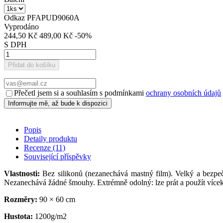
Odkaz
PFAPUD9060A
Vyprodáno
244,50 Kč
489,00 Kč
-50%
S DPH
Přidat do košíku
Přečetl jsem si a souhlasím s podmínkami
ochrany osobních údajů
Popis
Detaily produktu
Recenze
(11)
Související příspěvky
Vlastnosti:
Bez silikonů (nezanechává mastný film). Velký a bezpeč
Nezanechává žádné šmouhy. Extrémně odolný: lze prát a použít vícekr
Rozměry:
90 × 60 cm
Hustota:
1200g/m2