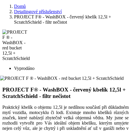
Domů
Detailingové příslušenství
PROJECT F® - WashBOX - červený kbelík 12,5l +
ScratchSchield - filtr nečistot
Vyprodáno
PROJECT F® - WashBOX - červený kbelík 12,5l +
ScratchSchield - filtr nečistot
Praktický kbelík o objemu 12,5l je nedílnou součástí při důkladném
mytí vozidla, motocyklu či lodi. Existuje mnoho kbelíků různých
značek, které nabízejí zbytečně velká objemná vědra. My jsme se
rozhodli vytvořit pro Vás ideální objem kbelíku, kterým umyjete
nejen celý vůz, ale je chytrý i při uskladnění ať už v garáži nebo v