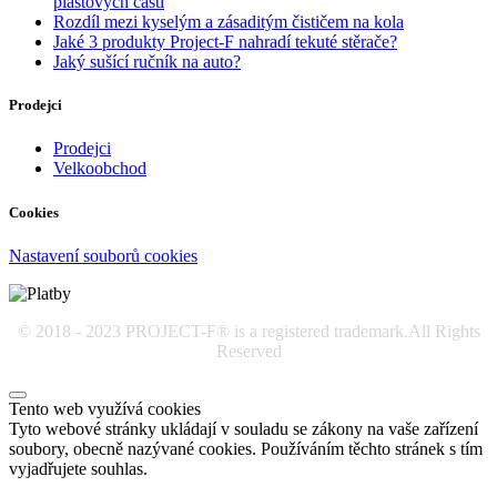
plastových částí
Rozdíl mezi kyselým a zásaditým čističem na kola
Jaké 3 produkty Project-F nahradí tekuté stěrače?
Jaký sušící ručník na auto?
Prodejci
Prodejci
Velkoobchod
Cookies
Nastavení souborů cookies
© 2018 - 2023 PROJECT-F® is a registered trademark.All Rights
Reserved
Tento web využívá cookies
Tyto webové stránky ukládají v souladu se zákony na vaše zařízení
soubory, obecně nazývané cookies. Používáním těchto stránek s tím
vyjadřujete souhlas.