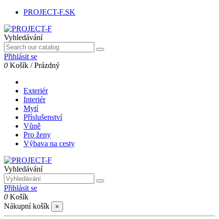
PROJECT-F.SK
Vyhledávání
Přihlásit se
0
Košík
/
Prázdný
Exteriér
Interiér
Mytí
Příslušenství
Vůně
Pro ženy
Výbava na cesty
Vyhledávání
Přihlásit se
0
Košík
Nákupní košík
×