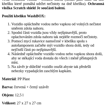
kbelíku které pomáhá udržet nečistoty na dně kbelíku).
Ochranná
vložka Scratch shield Je součástí balení.
Použití kbelíku WashBOX:
Vozidlo opláchněte vodou nebo vapkou od volných nečistot
směrem zdola nahoru.
Spodní části vozidla jsou vždy nejšpinavější, proto
oplachováním zdola nahoru tak nejdéle rozmočí nečistoty.
Pomocí mycí rukavice namočené v kbelíku spolu s
autošamponem začněte mýt vozidlo shora dolů, tedy od
nejčistší části po nejšpinavější.
Následně opláchněte vozidlo vodou nebo vapkou shora dolů,
aby se stékající voda dostala do všech i méně přístupných
míst.
Na závěr je důležité vozidlo osušit abyste tak předešli
nehezky vypadajícím zaschlým kapkám.
Materiál
: PP Plast
Barva:
červená + černý uzávěr
Objem:
12,5 l
Velikost:
27 x 27 x 27 cm