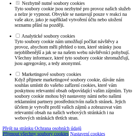
Nezbytně nutné soubory cookies
Tyto soubory cookie jsou nezbytné pro provoz našich služeb
a nelze je vypnout. Obvykle se nastavují pouze v reakci na
vaše akce, jako je například vytvoření účtu nebo uložení
seznamu přání na později.
Analytické soubory cookies
Tyto soubory cookie nám umožňují počítat návštěvy a
provoz, abychom měli přehled o tom, které stránky jsou
nejoblíbenější a jak se na našem webu návštěvníci pohybují.
Všechny informace, které tyto soubory cookie shromažďují,
jsou agregovány, a tedy anonymní.
Marketingové soubory cookies
Když přijmete marketingové soubory cookie, dáváte nám
souhlas umístit do vašeho zařízení cookies, které vám
poskytnou relevantní obsah odpovídající vašim zájmům. Tyto
soubory cookie mohou být nastaveny námi nebo našimi
reklamními partnery prostřednictvím našich stránek. Jejich
účelem je vytvořit profil vašich zájmů a zobrazovat vám
relevantní obsah na našich webových stránkách i na
webových stránkách třetích stran.
Přejít na stránku Ochrana osobních údajů
Přijmout všechny soubory cookies
Nastavení cookies