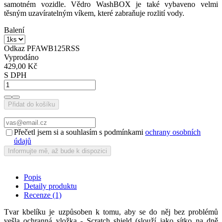
samotném vozidle. Vědro WashBOX je také vybaveno velmi
těsným uzavíratelným víkem, které zabraňuje rozlití vody.
Balení
Odkaz
PFAWB125RSS
Vyprodáno
429,00 Kč
S DPH
Přidat do košíku
Přečetl jsem si a souhlasím s podmínkami
ochrany osobních
údajů
Popis
Detaily produktu
Recenze
(1)
Tvar kbelíku je uzpůsoben k tomu, aby se do něj bez problémů
vešla ochranná vložka - Scratch shield (slouží jako sítko na dně